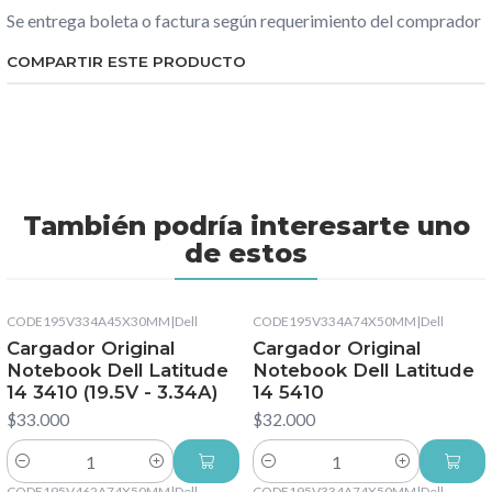
Se entrega boleta o factura según requerimiento del comprador
COMPARTIR ESTE PRODUCTO
También podría interesarte uno
de estos
CODE195V334A45X30MM
|
Dell
CODE195V334A74X50MM
|
Dell
Cargador Original
Cargador Original
Notebook Dell Latitude
Notebook Dell Latitude
14 3410 (19.5V - 3.34A)
14 5410
$33.000
$32.000
Cantidad
Cantidad
CODE195V462A74X50MM
|
Dell
CODE195V334A74X50MM
|
Dell