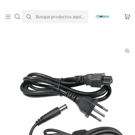
DESPACHO GRATIS A TODO CHILE
Inicio
Cargadores para notebook
Originales
Dell
Cargador Original Notebook Dell Latitude E6420 (19.5V - 4.62A)