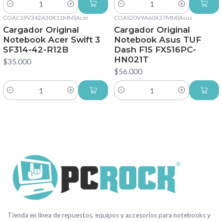
Cantidad
Cantidad
COAC19V342A30X11MM
|
Acer
COAS20V9A60X37MM
|
Asus
Cargador Original
Cargador Original
Notebook Acer Swift 3
Notebook Asus TUF
SF314-42-R12B
Dash F15 FX516PC-
HN021T
$35.000
$56.000
Cantidad
Cantidad
Tienda en línea de repuestos, equipos y accesorios para notebooks y