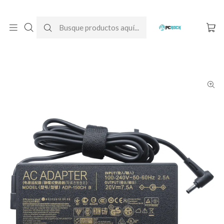
DESPACHO GRATIS A TODO CHILE
Inicio
Cargadores para notebook
Originales
Asus
Cargador Original Notebook Asus X571GT-BQ930T