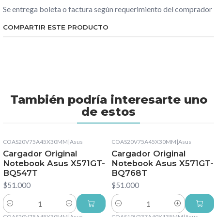
Se entrega boleta o factura según requerimiento del comprador
COMPARTIR ESTE PRODUCTO
También podría interesarte uno
de estos
COAS20V75A45X30MM
|
Asus
COAS20V75A45X30MM
|
Asus
Cargador Original
Cargador Original
Notebook Asus X571GT-
Notebook Asus X571GT-
BQ547T
BQ768T
$51.000
$51.000
Cantidad
Cantidad
COAS20V75A45X30MM
|
Asus
COAS19V237A40X135MM
|
Asus