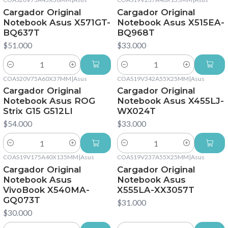
Cargador Original
Cargador Original
Notebook Asus X571GT-
Notebook Asus X515EA-
BQ637T
BQ968T
$51.000
$33.000
Cantidad
Cantidad
COAS20V75A60X37MM
|
Asus
COAS19V342A55X25MM
|
Asus
Cargador Original
Cargador Original
Notebook Asus ROG
Notebook Asus X455LJ-
Strix G15 G512LI
WX024T
$54.000
$33.000
Cantidad
Cantidad
COAS19V175A40X135MM
|
Asus
COAS19V237A55X25MM
|
Asus
Cargador Original
Cargador Original
Notebook Asus
Notebook Asus
VivoBook X540MA-
X555LA-XX3057T
GQ073T
$31.000
$30.000