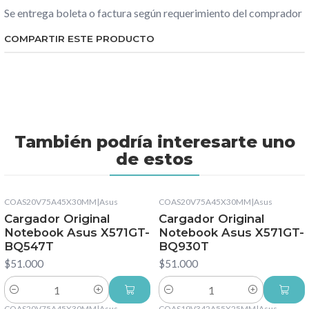
Se entrega boleta o factura según requerimiento del comprador
COMPARTIR ESTE PRODUCTO
También podría interesarte uno
de estos
COAS20V75A45X30MM
|
Asus
COAS20V75A45X30MM
|
Asus
Cargador Original
Cargador Original
Notebook Asus X571GT-
Notebook Asus X571GT-
BQ547T
BQ930T
$51.000
$51.000
Cantidad
Cantidad
COAS20V75A45X30MM
|
Asus
COAS19V342A55X25MM
|
Asus