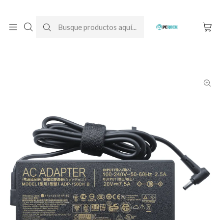
DESPACHO GRATIS A TODO CHILE
Inicio
Cargadores para notebook
Originales
Asus
Cargador Original Notebook Asus X571GT-BQ768T