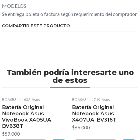
MODELOS
Se entrega boleta o factura según requerimiento del comprador
COMPARTIR ESTE PRODUCTO
También podría interesarte uno
de estos
BOASB31N1632
|
Asus
BOASA31N1719
|
Asus
Batería Original
Batería Original
Notebook Asus
Notebook Asus
VivoBook X405UA-
X407UA-BV316T
BV638T
$66.000
$59.000