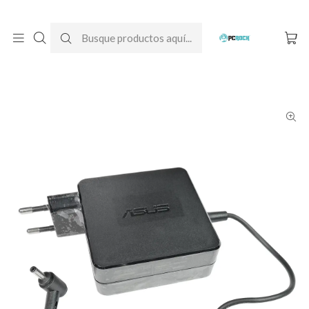
DESPACHO GRATIS A TODO CHILE
Inicio
Cargadores para notebook
Originales
Asus
Cargador Original Notebook Asus VivoBook X556UA-XX700T