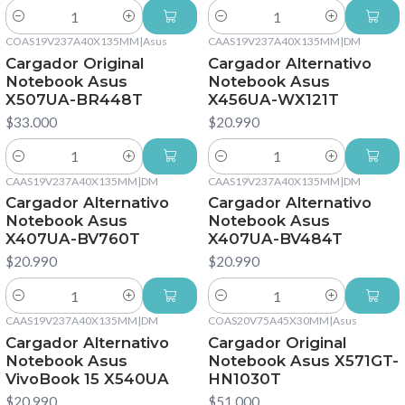
Cantidad
Cantidad
COAS19V237A40X135MM
|
Asus
CAAS19V237A40X135MM
|
DM
Cargador Original
Cargador Alternativo
Notebook Asus
Notebook Asus
X507UA-BR448T
X456UA-WX121T
$33.000
$20.990
Cantidad
Cantidad
CAAS19V237A40X135MM
|
DM
CAAS19V237A40X135MM
|
DM
Cargador Alternativo
Cargador Alternativo
Notebook Asus
Notebook Asus
X407UA-BV760T
X407UA-BV484T
$20.990
$20.990
Cantidad
Cantidad
CAAS19V237A40X135MM
|
DM
COAS20V75A45X30MM
|
Asus
Cargador Alternativo
Cargador Original
Notebook Asus
Notebook Asus X571GT-
VivoBook 15 X540UA
HN1030T
$20.990
$51.000