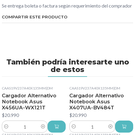
Se entrega boleta o factura según requerimiento del comprador
COMPARTIR ESTE PRODUCTO
También podría interesarte uno
de estos
CAAS19V237A40X135MM
|
DM
CAAS19V237A40X135MM
|
DM
Cargador Alternativo
Cargador Alternativo
Notebook Asus
Notebook Asus
X456UA-WX121T
X407UA-BV484T
$20.990
$20.990
Cantidad
Cantidad
CAAS19V237A40X135MM
|
DM
CAAS19V237A40X135MM
|
DM