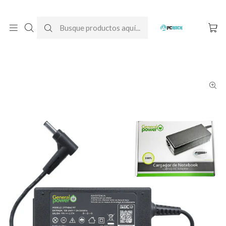
DESPACHO GRATIS A TODO CHILE
Inicio
Cargadores para notebook
Alternativos
Asus
Cargador Alternativo Notebook Asus X407UA-BV760T