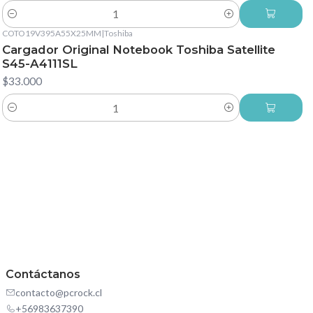
Cantidad
COTO19V395A55X25MM
|
Toshiba
Cargador Original Notebook Toshiba Satellite
S45-A4111SL
$33.000
Cantidad
Contáctanos
contacto@pcrock.cl
+56983637390