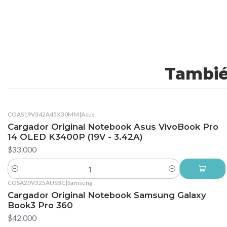
Tambié
COAS19V342A45X30MM
|
Asus
Cargador Original Notebook Asus VivoBook Pro
14 OLED K3400P (19V - 3.42A)
$33.000
Cantidad
COSA20V325AUSBC
|
Samsung
Cargador Original Notebook Samsung Galaxy
Book3 Pro 360
$42.000