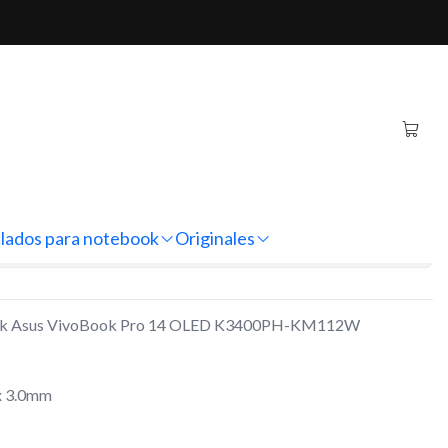
 Pro 14 OLED K3400PH-KM112W
iginal Notebook Asus
o 14 OLED K3400PH-
lados para notebook
Originales
nes
book Asus VivoBook Pro 14 OLED K3400PH-KM112W
x 3.0mm