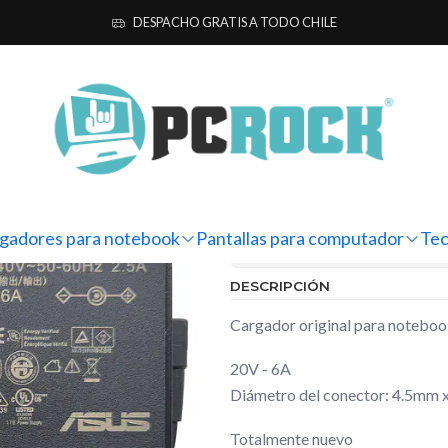
ok
Originales
Asus
Cargador Original Notebook Asus VivoBook
DESPACHO GRATIS A TODO CHILE
|
Cargador Or
VivoBook Pr
KM112W
gadores para notebook
Pantallas para computador
Tec
Mostrar stock de ubicacio
DESCRIPCIÓN
Cargador original para note
20V - 6A
Diámetro del conector: 4.5mm 
Totalmente nuevo