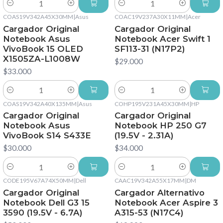
Cantidad
Cantidad
COAS19V342A45X30MM
|
Asus
COAC19V237A30X11MM
|
Acer
Cargador Original
Cargador Original
Notebook Asus
Notebook Acer Swift 1
VivoBook 15 OLED
SF113-31 (N17P2)
X1505ZA-L1008W
$29.000
$33.000
Cantidad
Cantidad
COAS19V342A40X135MM
|
Asus
COHP195V231A45X30MM
|
HP
Cargador Original
Cargador Original
Notebook Asus
Notebook HP 250 G7
VivoBook S14 S433E
(19.5V - 2.31A)
$30.000
$34.000
Cantidad
Cantidad
CODE195V67A74X50MM
|
Dell
CAAC19V342A55X17MM
|
DM
Cargador Original
Cargador Alternativo
Notebook Dell G3 15
Notebook Acer Aspire 3
3590 (19.5V - 6.7A)
A315-53 (N17C4)