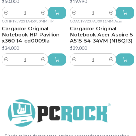
$50.000
$19.990
Cantidad
Cantidad
COHP195V231A45X30MM
|
HP
COAC19V237A30X11MM
|
Acer
Cargador Original
Cargador Original
Notebook HP Pavilion
Notebook Acer Aspire 5
x360 14-cd0009la
A515-54-34VM (N18Q13)
$34.000
$29.000
Cantidad
Cantidad