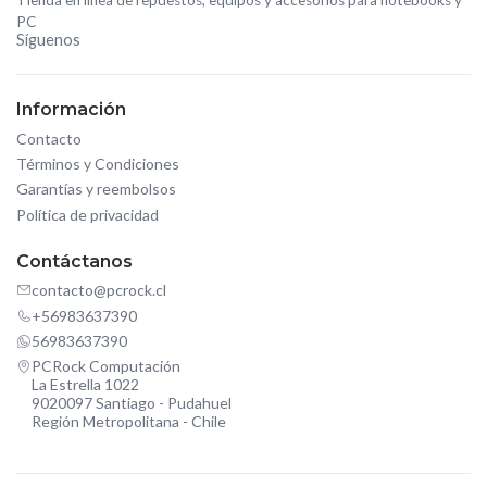
Tienda en línea de repuestos, equipos y accesorios para notebooks y
PC
Síguenos
Información
Contacto
Términos y Condiciones
Garantías y reembolsos
Política de privacidad
Contáctanos
contacto@pcrock.cl
+56983637390
56983637390
PCRock Computación
La Estrella 1022
9020097 Santiago - Pudahuel
Región Metropolitana - Chile