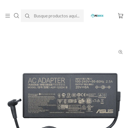
DESPACHO GRATIS A TODO CHILE
Inicio
Cargadores para notebook
Originales
Asus
Cargador Original Notebook Asus VivoBook Pro 15 OLED
M3500QC-L1223T