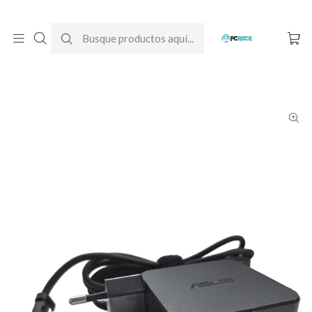
DESPACHO GRATIS A TODO CHILE
Inicio
Cargadores para notebook
Originales
Asus
Cargador Original Notebook Asus VivoBook Go 15 OLED E1504F