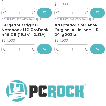
$81.000
Cantidad
Cantidad
COHP195V231A45X30MM
|
HP
COHP195V462A74X50MM
|
HP
Cargador Original
Adaptador Corriente
Notebook HP ProBook
Original All-in-one HP
445 G8 (19.5V - 2.31A)
24-g002la
$34.000
$34.000
Cantidad
Cantidad