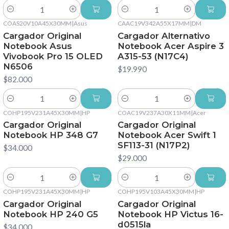
Cantidad
Cantidad
COAS20V10A45X30MM
|
Asus
CAAC19V342A55X17MM
|
DM
Cargador Original
Cargador Alternativo
Notebook Asus
Notebook Acer Aspire 3
Vivobook Pro 15 OLED
A315-53 (N17C4)
N6506
$19.990
$82.000
Cantidad
Cantidad
COHP195V231A45X30MM
|
HP
COAC19V237A30X11MM
|
Acer
Cargador Original
Cargador Original
Notebook HP 348 G7
Notebook Acer Swift 1
SF113-31 (N17P2)
$34.000
$29.000
Cantidad
Cantidad
COHP195V231A45X30MM
|
HP
COHP195V103A45X30MM
|
HP
Cargador Original
Cargador Original
Notebook HP 240 G5
Notebook HP Victus 16-
d0515la
$34.000