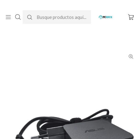
DESPACHO GRATIS A TODO CHILE
Inicio
Cargadores para notebook
Originales
Asus
Cargador Original Notebook Asus VivoBook Go 14 E1404GA-
NK322W