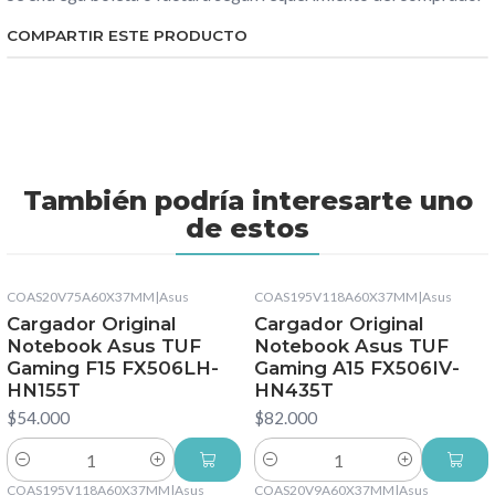
COMPARTIR ESTE PRODUCTO
También podría interesarte uno
de estos
COAS20V75A60X37MM
|
Asus
COAS195V118A60X37MM
|
Asus
Cargador Original
Cargador Original
Notebook Asus TUF
Notebook Asus TUF
Gaming F15 FX506LH-
Gaming A15 FX506IV-
HN155T
HN435T
$54.000
$82.000
Cantidad
Cantidad
COAS195V118A60X37MM
|
Asus
COAS20V9A60X37MM
|
Asus