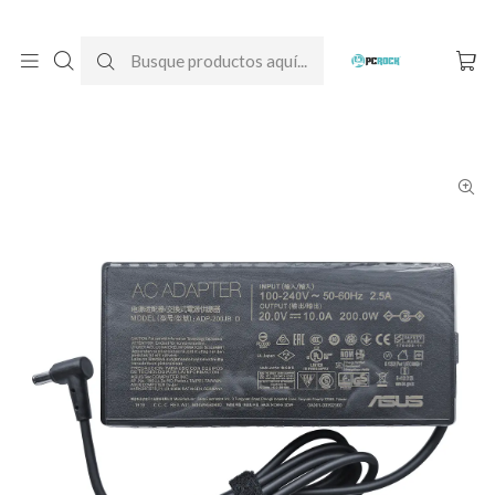
DESPACHO GRATIS A TODO CHILE
Inicio
Cargadores para notebook
Originales
Asus
Cargador Original Notebook Asus TUF Gaming F15 FX506H