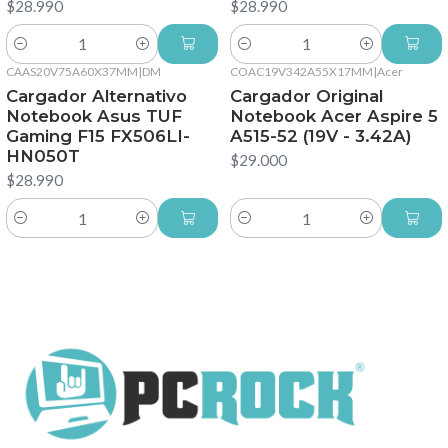
$28.990
$28.990
Cantidad
Cantidad
CAAS20V75A60X37MM
|
DM
COAC19V342A55X17MM
|
Acer
Cargador Alternativo
Cargador Original
Notebook Asus TUF
Notebook Acer Aspire 5
Gaming F15 FX506LI-
A515-52 (19V - 3.42A)
HN050T
$29.000
$28.990
Cantidad
Cantidad