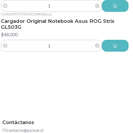
Cantidad
COAS195V77A55X25MM
|
Asus
Cargador Original Notebook Asus ROG Strix
GL503G
$48.000
Cantidad
Contáctanos
contacto@pcrock.cl