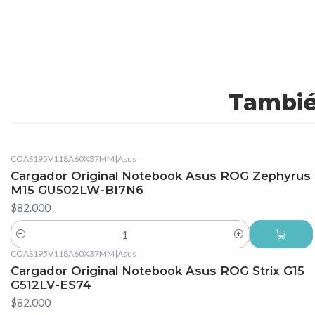
Tambié
COAS195V118A60X37MM
|
Asus
Cargador Original Notebook Asus ROG Zephyrus
M15 GU502LW-BI7N6
$82.000
Cantidad
COAS195V118A60X37MM
|
Asus
Cargador Original Notebook Asus ROG Strix G15
G512LV-ES74
$82.000