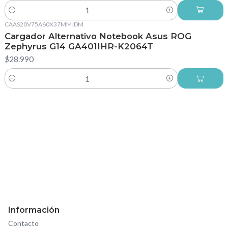
Cantidad
CAAS20V75A60X37MM
|
DM
Cargador Alternativo Notebook Asus ROG
Zephyrus G14 GA401IHR-K2064T
$28.990
Cantidad
Información
Contacto