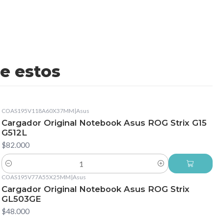
e estos
COAS195V118A60X37MM
|
Asus
Cargador Original Notebook Asus ROG Strix G15
G512L
$82.000
Cantidad
COAS195V77A55X25MM
|
Asus
Cargador Original Notebook Asus ROG Strix
GL503GE
$48.000