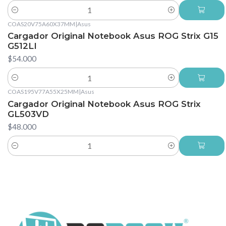
Cantidad
COAS20V75A60X37MM
|
Asus
Cargador Original Notebook Asus ROG Strix G15
G512LI
$54.000
Cantidad
COAS195V77A55X25MM
|
Asus
Cargador Original Notebook Asus ROG Strix
GL503VD
$48.000
Cantidad