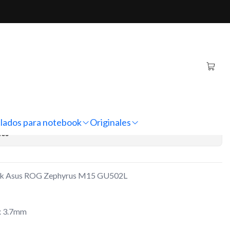
G Zephyrus M15 GU502L
iginal Notebook Asus
s M15 GU502L
regar al Carro
Comprar ahora
lados para notebook
Originales
nes
ook Asus ROG Zephyrus M15 GU502L
x 3.7mm