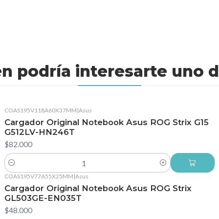
n podría interesarte uno d
COAS195V118A60X37MM
|
Asus
Cargador Original Notebook Asus ROG Strix G15
G512LV-HN246T
$82.000
Cantidad
COAS195V77A55X25MM
|
Asus
Cargador Original Notebook Asus ROG Strix
GL503GE-EN035T
$48.000