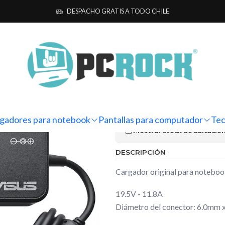
 notebook
Originales
Asus
Cargador Original Notebook Asus RO
DESPACHO GRATIS A TODO CHILE
|
Cargador Or
ROG Zephyru
Ag
Cantidad
gadores para notebook
Pantallas para computador
Tec
Mostrar stock de ubicacio
DESCRIPCIÓN
Cargador original para noteb
19.5V - 11.8A
Diámetro del conector: 6.0mm 