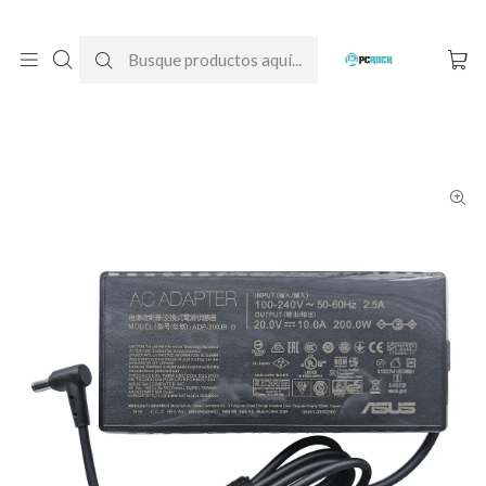
DESPACHO GRATIS A TODO CHILE
Inicio
Cargadores para notebook
Originales
Asus
Cargador Original Notebook Asus TUF Dash F15 FX517ZM-
HN089W