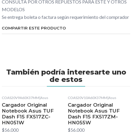
CONSULTA POR OTROS REPUESTOS PARA ESTE Y OTROS
MODELOS
Se entrega boleta o factura según requerimiento del comprador
COMPARTIR ESTE PRODUCTO
También podría interesarte uno
de estos
COAS20V9A60X37MM
|
Asus
COAS20V10A60X37MM
|
Asus
Cargador Original
Cargador Original
Notebook Asus TUF
Notebook Asus TUF
Dash F15 FX517ZC-
Dash F15 FX517ZM-
HN051W
HN055W
$56.000
$56.000