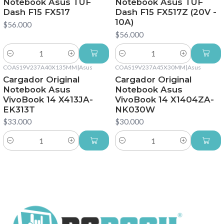
Notebook Asus TUF
Notebook Asus TUF
Dash F15 FX517
Dash F15 FX517Z (20V -
10A)
$56.000
$56.000
Cantidad
Cantidad
COAS19V237A40X135MM
|
Asus
COAS19V237A45X30MM
|
Asus
Cargador Original
Cargador Original
Notebook Asus
Notebook Asus
VivoBook 14 X413JA-
VivoBook 14 X1404ZA-
EK313T
NK030W
$33.000
$30.000
Cantidad
Cantidad