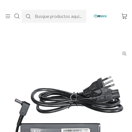
DESPACHO GRATIS A TODO CHILE
Inicio
Cargadores para notebook
Originales
Acer
Cargador Original Notebook Acer Nitro 5 AN515-52-51RW+
(N17C1)