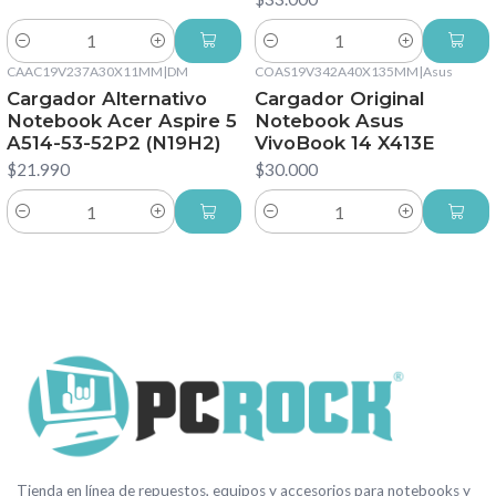
Cantidad
Cantidad
CAAC19V237A30X11MM
|
DM
COAS19V342A40X135MM
|
Asus
Cargador Alternativo
Cargador Original
Notebook Acer Aspire 5
Notebook Asus
A514-53-52P2 (N19H2)
VivoBook 14 X413E
$21.990
$30.000
Cantidad
Cantidad
Tienda en línea de repuestos, equipos y accesorios para notebooks y