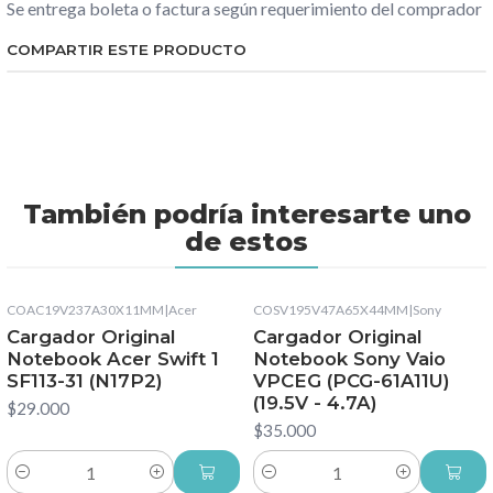
Se entrega boleta o factura según requerimiento del comprador
COMPARTIR ESTE PRODUCTO
También podría interesarte uno
de estos
COAC19V237A30X11MM
|
Acer
COSV195V47A65X44MM
|
Sony
Cargador Original
Cargador Original
Notebook Acer Swift 1
Notebook Sony Vaio
SF113-31 (N17P2)
VPCEG (PCG-61A11U)
(19.5V - 4.7A)
$29.000
$35.000
Cantidad
Cantidad