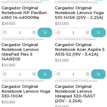
COHP195V231A45X30MM
|
HP
COLE20V225A4X17MM
|
Lenovo
Cargador Original
Cargador Original
Notebook HP Pavilion
Notebook Lenovo Yoga
x360 14-cd0009la
510-14ISK (20V - 2.25A)
$34.000
$33.000
Cantidad
Cantidad
COLE20V325A4X17MM
|
Lenovo
COAC19V342A55X17MM
|
Acer
Cargador Original
Cargador Original
Notebook Lenovo
Notebook Acer Aspire 5
IdeaPad Flex 5
A515-52 (19V - 3.42A)
14ARE05
$29.000
$35.000
Cantidad
Cantidad
COLE20V225A4X17MM
|
Lenovo
COLE20V225A4X17MM
|
Lenovo
Cargador Original
Cargador Original
Notebook Lenovo Yoga
Notebook Lenovo
330-11IGM
Ideapad 320-15AST
(20V - 2.25A)
$33.000
$33.000