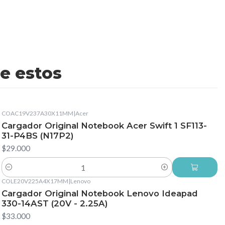
e estos
COAC19V237A30X11MM
|
Acer
Cargador Original Notebook Acer Swift 1 SF113-
31-P4BS (N17P2)
$29.000
Cantidad
COLE20V225A4X17MM
|
Lenovo
Cargador Original Notebook Lenovo Ideapad
330-14AST (20V - 2.25A)
$33.000