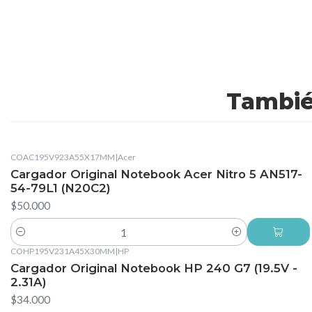
Tambié
COAC195V923A55X17MM
|
Acer
Cargador Original Notebook Acer Nitro 5 AN517-
54-79L1 (N20C2)
$50.000
Cantidad
COHP195V231A45X30MM
|
HP
Cargador Original Notebook HP 240 G7 (19.5V -
2.31A)
$34.000