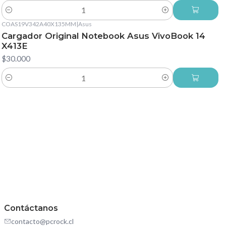
Cantidad
COAS19V342A40X135MM
|
Asus
Cargador Original Notebook Asus VivoBook 14
X413E
$30.000
Cantidad
Contáctanos
contacto@pcrock.cl