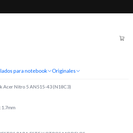
ro 5 AN515-43 (N18C3)
iginal Notebook Acer
5-43 (N18C3)
nes
lados para notebook
Originales
ok Acer Nitro 5 AN515-43 (N18C3)
x 1.7mm