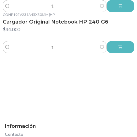
Cantidad
COHP195V231A45X30MM
|
HP
Cargador Original Notebook HP 240 G6
$34.000
Cantidad
Información
Contacto