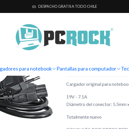
a notebook
Originales
Acer
Cargador Original Notebook Acer Nit
DESPACHO GRATIS A TODO CHILE
|
Cargador Or
Nitro 5 AN51
Mostrar stock de ubicacio
gadores para notebook
Pantallas para computador
Tec
DESCRIPCIÓN
Cargador original para notebo
19V - 7.1A
Diámetro del conector: 5.5mm 
Totalmente nuevo