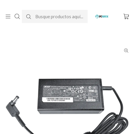
DESPACHO GRATIS A TODO CHILE
Inicio
Cargadores para notebook
Originales
Acer
Cargador Original Notebook Acer Aspire E14 E5-475G-36PG