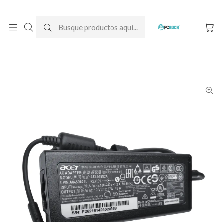
DESPACHO GRATIS A TODO CHILE
Inicio
Cargadores para notebook
Originales
Acer
Cargador Original Notebook Acer Aspire 5 A515-56-54ME
(N20C5)