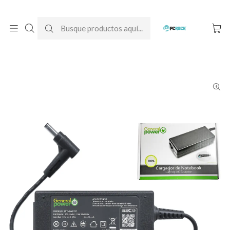
DESPACHO GRATIS A TODO CHILE
Inicio
Cargadores para notebook
Alternativos
Asus
Cargador Alternativo Notebook Asus VivoBook S14 S406U