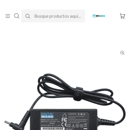
DESPACHO GRATIS A TODO CHILE
Inicio
Cargadores para notebook
Alternativos
Acer
Cargador Alternativo Notebook Acer Aspire 1 A114-33-C0VP
(N20Q1)