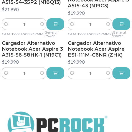
A515-54-35P2 (N18Q13)
A515-43 (N19C3)
$21.990
$19.990
Cantidad
Cantidad
General
General
CAAC19V237A55X17MM
|
CAAC19V237A55X17MMX
|
Power
Power
Cargador Alternativo
Cargador Alternativo
Notebook Acer Aspire 3
Notebook Acer Aspire
A315-56-58HK-1 (N19C1)
ES1-111M-C6NR (ZHK)
$19.990
$19.990
Cantidad
Cantidad