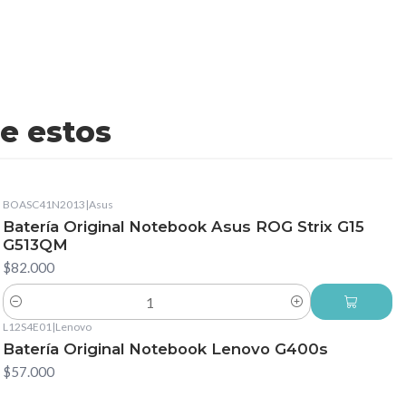
e estos
BOASC41N2013
|
Asus
Batería Original Notebook Asus ROG Strix G15
G513QM
$82.000
Cantidad
L12S4E01
|
Lenovo
Batería Original Notebook Lenovo G400s
$57.000