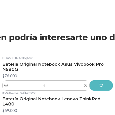
n podría interesarte uno d
BOASC31N1636
|
Asus
Batería Original Notebook Asus Vivobook Pro
N580G
$76.000
Cantidad
BOLEL17L3P52
|
Lenovo
Batería Original Notebook Lenovo ThinkPad
L480
$59.000