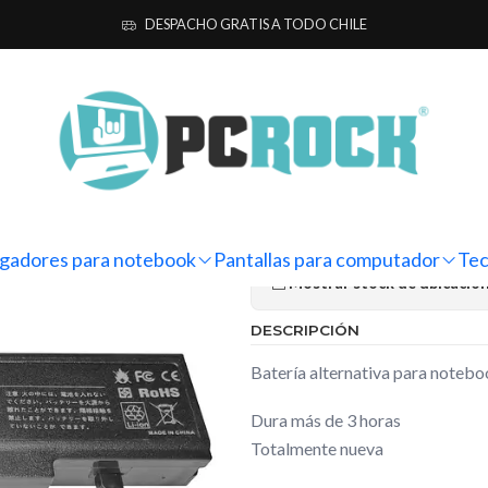
 para notebook
Alternativas
Samsung
Batería Alternativa Notebo
DESPACHO GRATIS A TODO CHILE
|
Batería Alte
Samsung R5
Ag
Cantidad
gadores para notebook
Pantallas para computador
Tec
Mostrar stock de ubicacio
DESCRIPCIÓN
Batería alternativa para note
Dura más de 3 horas
Totalmente nueva