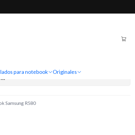
ok Samsung R580
rnativa Notebook
80
regar al Carro
Comprar ahora
lados para notebook
Originales
nes
book Samsung R580