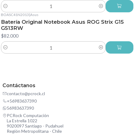
Cantidad
BOASC41N2013
|
Asus
Batería Original Notebook Asus ROG Strix G15
G513RW
$82.000
Cantidad
Contáctanos
contacto@pcrock.cl
+56983637390
56983637390
PCRock Computación
La Estrella 1022
9020097 Santiago - Pudahuel
Región Metropolitana - Chile