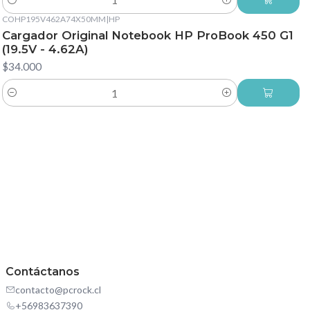
Cantidad
COHP195V462A74X50MM
|
HP
Cargador Original Notebook HP ProBook 450 G1
(19.5V - 4.62A)
$34.000
Cantidad
Contáctanos
contacto@pcrock.cl
+56983637390