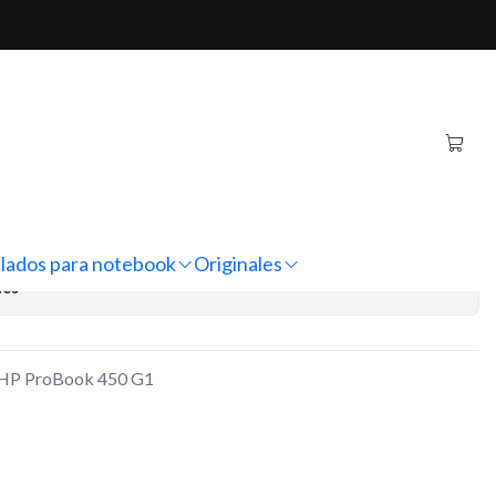
oBook 450 G1
inal Notebook HP
 G1
regar al Carro
Comprar ahora
lados para notebook
Originales
nes
k HP ProBook 450 G1