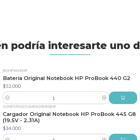
n podría interesarte uno d
BOHPVI04
|
HP
Batería Original Notebook HP ProBook 440 G2
$52.000
Cantidad
COHP195V231A45X30MM
|
HP
Cargador Original Notebook HP ProBook 445 G8
(19.5V - 2.31A)
$34.000