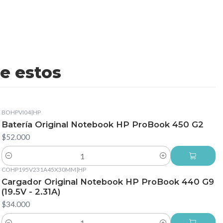
e estos
BOHPVI04
|
HP
Batería Original Notebook HP ProBook 450 G2
$52.000
Cantidad
COHP195V231A45X30MM
|
HP
Cargador Original Notebook HP ProBook 440 G9
(19.5V - 2.31A)
$34.000