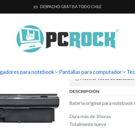
ías para notebook
Originales
HP
Batería Original Notebook HP Pr
DESPACHO GRATIS A TODO CHILE
|
Batería Orig
ProBook 450
Ag
Cantidad
gadores para notebook
Pantallas para computador
Tec
Mostrar stock de ubicacio
DESCRIPCIÓN
Batería original para noteboo
Dura más de 3 horas
Totalmente nueva