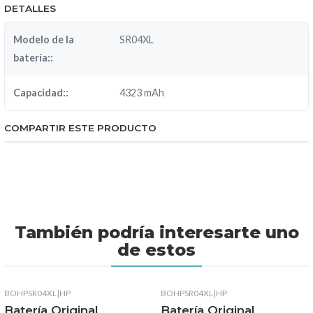
DETALLES
Modelo de la
SR04XL
batería::
Capacidad::
4323 mAh
COMPARTIR ESTE PRODUCTO
También podría interesarte uno
de estos
BOHPSR04XL
|
HP
BOHPSR04XL
|
HP
Batería Original
Batería Original