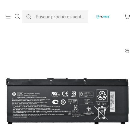
DESPACHO GRATIS A TODO CHILE
Inicio
Baterías para notebook
Originales
HP
Batería Original Notebook HP OMEN 15-dc0006la