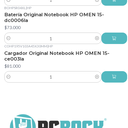
Cantidad
BOHPSR04XL
|
HP
Batería Original Notebook HP OMEN 15-
dc0006la
$73.000
Cantidad
COHP195V103A45X30MM
|
HP
Cargador Original Notebook HP OMEN 15-
ce003la
$81.000
Cantidad