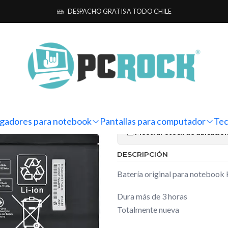
as para notebook
Originales
HP
Batería Original Notebook HP OM
DESPACHO GRATIS A TODO CHILE
|
Batería Ori
15-ce004la
Ag
Cantidad
gadores para notebook
Pantallas para computador
Tec
Mostrar stock de ubicacio
DESCRIPCIÓN
Batería original para notebo
Dura más de 3 horas
Totalmente nueva