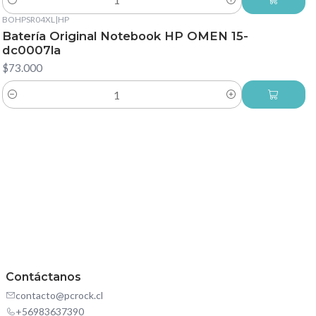
Cantidad
BOHPSR04XL
|
HP
Batería Original Notebook HP OMEN 15-
dc0007la
$73.000
Cantidad
Contáctanos
contacto@pcrock.cl
+56983637390