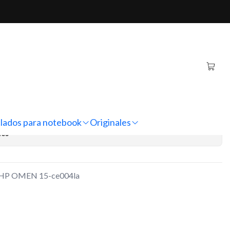
EN 15-ce004la
ginal Notebook HP OMEN
regar al Carro
Comprar ahora
lados para notebook
Originales
nes
ok HP OMEN 15-ce004la