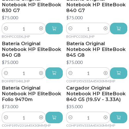
Notebook HP EliteBook
Notebook HP EliteBook
830 G7
840 G7
$75.000
$75.000
Cantidad
Cantidad
BOHPCC03XL
|
HP
BOHPCC03XL
|
HP
Batería Original
Batería Original
Notebook HP EliteBook
Notebook HP EliteBook
840 G8
845 G8
$75.000
$75.000
Cantidad
Cantidad
BOHPBT04XL
|
HP
COHP195V333A45X30MM
|
HP
Batería Original
Cargador Original
Notebook HP EliteBook
Notebook HP EliteBook
Folio 9470m
840 G5 (19.5V - 3.33A)
$73.000
$35.000
Cantidad
Cantidad
COHP195V231A45X30MM
|
HP
COHP195V333A45X30MM
|
HP