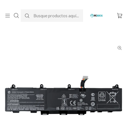
DESPACHO GRATIS A TODO CHILE
Inicio
Baterías para notebook
Originales
HP
Batería Original Notebook HP EliteBook 850 G7