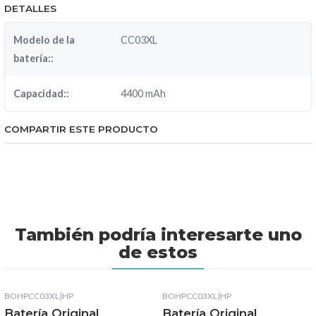
DETALLES
Modelo de la
CC03XL
batería::
Capacidad::
4400 mAh
COMPARTIR ESTE PRODUCTO
También podría interesarte uno
de estos
BOHPCC03XL
|
HP
BOHPCC03XL
|
HP
Batería Original
Batería Original