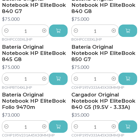
Notebook HP EliteBook
Notebook HP EliteBook
840 G7
840 G8
$75.000
$75.000
Cantidad
Cantidad
BOHPCC03XL
|
HP
BOHPCC03XL
|
HP
Batería Original
Batería Original
Notebook HP EliteBook
Notebook HP EliteBook
845 G8
850 G7
$75.000
$75.000
Cantidad
Cantidad
BOHPBT04XL
|
HP
COHP195V333A45X30MM
|
HP
Batería Original
Cargador Original
Notebook HP EliteBook
Notebook HP EliteBook
Folio 9470m
840 G5 (19.5V - 3.33A)
$73.000
$35.000
Cantidad
Cantidad
COHP195V231A45X30MM
|
HP
COHP195V333A45X30MM
|
HP