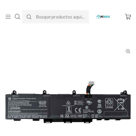
DESPACHO GRATIS A TODO CHILE
Inicio
Baterías para notebook
Originales
HP
Batería Original Notebook HP EliteBook 830 G7