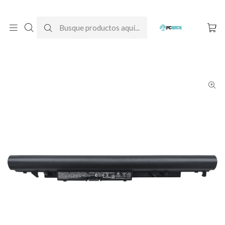
DESPACHO GRATIS A TODO CHILE
Inicio
Baterías para notebook
Originales
HP
Batería Original Notebook HP 14-bs010la