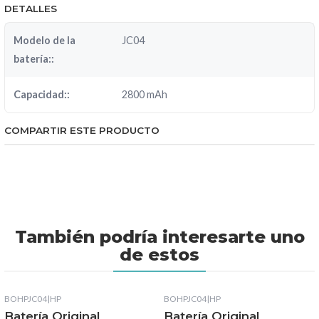
DETALLES
Modelo de la
JC04
batería::
Capacidad::
2800 mAh
COMPARTIR ESTE PRODUCTO
También podría interesarte uno
de estos
BOHPJC04
|
HP
BOHPJC04
|
HP
Batería Original
Batería Original