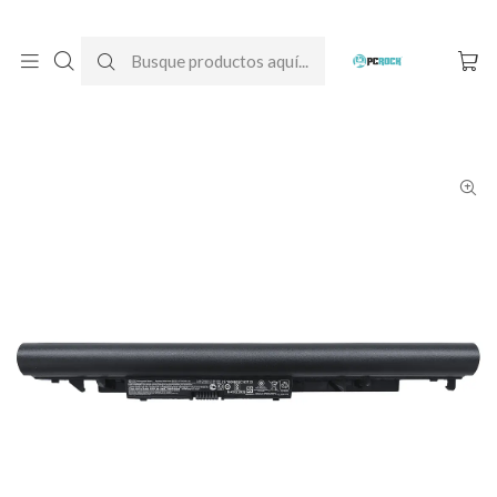
DESPACHO GRATIS A TODO CHILE
Inicio
Baterías para notebook
Originales
HP
Batería Original Notebook HP 14-bs003la