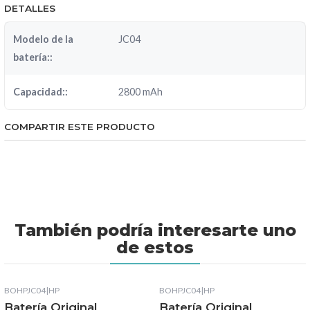
DETALLES
Modelo de la
JC04
batería::
Capacidad::
2800 mAh
COMPARTIR ESTE PRODUCTO
También podría interesarte uno
de estos
BOHPJC04
|
HP
BOHPJC04
|
HP
Batería Original
Batería Original