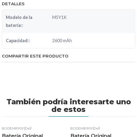
DETALLES
Modelo de la
M5Y1K
batería::
Capacidad::
2600 mAh
COMPARTIR ESTE PRODUCTO
También podría interesarte uno
de estos
BODEMR90Y
|
Dell
BODEMR90Y
|
Dell
Batería Original
Batería Original