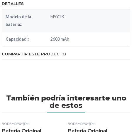
DETALLES
Modelo de la
M5Y1K
batería::
Capacidad::
2600 mAh
COMPARTIR ESTE PRODUCTO
También podría interesarte uno
de estos
BODEMR90Y
|
Dell
BODEMR90Y
|
Dell
Batería Original
Batería Original