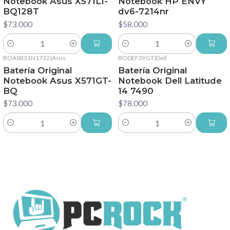
Notebook Asus X571LI-
Notebook HP ENVY
BQ128T
dv6-7214nr
$73.000
$58.000
Cantidad
Cantidad
BOASB31N1732
|
Asus
BODEF3YGT
|
Dell
Batería Original
Batería Original
Notebook Asus X571GT-
Notebook Dell Latitude
BQ
14 7490
$73.000
$78.000
Cantidad
Cantidad