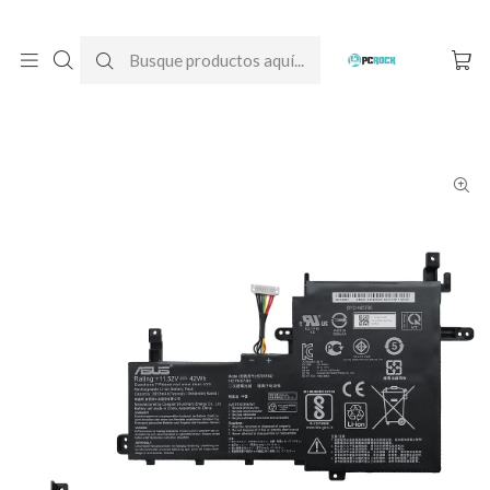
DESPACHO GRATIS A TODO CHILE
Inicio
Baterías para notebook
Originales
Asus
Batería Original Notebook Asus VivoBook 15 X513E