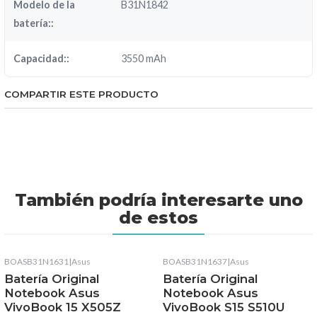
Modelo de la
B31N1842
batería::
Capacidad::
3550 mAh
COMPARTIR ESTE PRODUCTO
También podría interesarte uno
de estos
BOASB31N1631
|
Asus
BOASB31N1637
|
Asus
Batería Original
Batería Original
Notebook Asus
Notebook Asus
VivoBook 15 X505Z
VivoBook S15 S510U