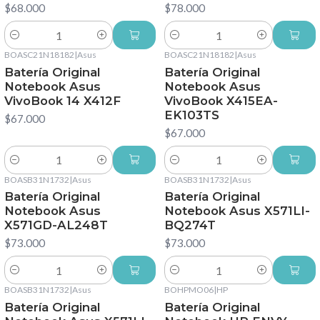
$68.000
$78.000
Cantidad
Cantidad
BOASC21N18182
|
Asus
BOASC21N18182
|
Asus
Batería Original
Batería Original
Notebook Asus
Notebook Asus
VivoBook 14 X412F
VivoBook X415EA-
EK103TS
$67.000
$67.000
Cantidad
Cantidad
BOASB31N1732
|
Asus
BOASB31N1732
|
Asus
Batería Original
Batería Original
Notebook Asus
Notebook Asus X571LI-
X571GD-AL248T
BQ274T
$73.000
$73.000
Cantidad
Cantidad
BOASB31N1732
|
Asus
BOHPMO06
|
HP
Batería Original
Batería Original