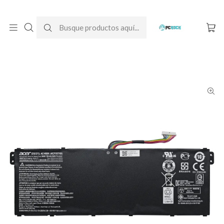
DESPACHO GRATIS A TODO CHILE
Inicio
Baterías para notebook
Originales
Acer
Batería Original Notebook Acer Aspire R 13 Spirit R5-371T-C0CZ
(N16W1)