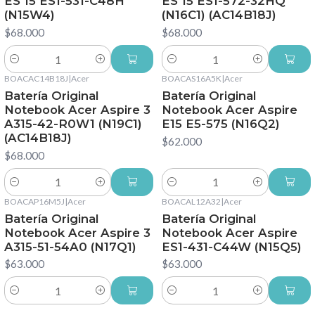
ES 15 ES1-531-C48H
ES 15 ES1-572-32HQ
(N15W4)
(N16C1) (AC14B18J)
$68.000
$68.000
Cantidad
Cantidad
BOACAC14B18J
|
Acer
BOACAS16A5K
|
Acer
Batería Original
Batería Original
Notebook Acer Aspire 3
Notebook Acer Aspire
A315-42-R0W1 (N19C1)
E15 E5-575 (N16Q2)
(AC14B18J)
$62.000
$68.000
Cantidad
Cantidad
BOACAP16M5J
|
Acer
BOACAL12A32
|
Acer
Batería Original
Batería Original
Notebook Acer Aspire 3
Notebook Acer Aspire
A315-51-54A0 (N17Q1)
ES1-431-C44W (N15Q5)
$63.000
$63.000
Cantidad
Cantidad