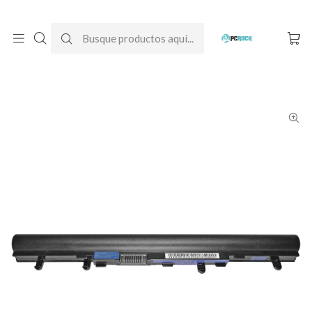
DESPACHO GRATIS A TODO CHILE
Inicio
Baterías para notebook
Originales
Acer
Batería Original Notebook Acer Aspire E1-570G (Z5WE1)