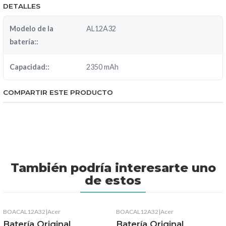
DETALLES
Modelo de la
AL12A32
batería::
Capacidad::
2350 mAh
COMPARTIR ESTE PRODUCTO
También podría interesarte uno
de estos
BOACAL12A32
|
Acer
BOACAL12A32
|
Acer
Batería Original
Batería Original