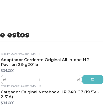
e estos
COHP195V462A74X50MM
|
HP
Adaptador Corriente Original All-in-one HP
Pavilion 23-g201la
$34.000
Cantidad
COHP195V231A45X30MM
|
HP
Cargador Original Notebook HP 240 G7 (19.5V -
2.31A)
$34.000