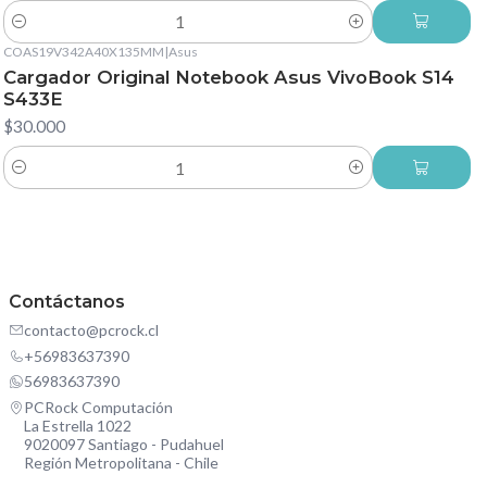
Cantidad
COAS19V342A40X135MM
|
Asus
Cargador Original Notebook Asus VivoBook S14
S433E
$30.000
Cantidad
Contáctanos
contacto@pcrock.cl
+56983637390
56983637390
PCRock Computación
La Estrella 1022
9020097 Santiago - Pudahuel
Región Metropolitana - Chile