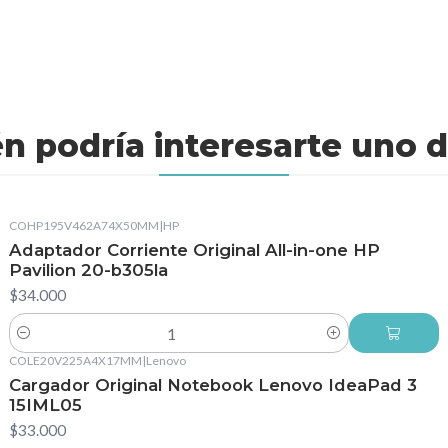
n podría interesarte uno d
COHP195V462A74X50MM
|
HP
Adaptador Corriente Original All-in-one HP
Pavilion 20-b305la
$34.000
Cantidad
COLE20V225A4X17MM
|
Lenovo
Cargador Original Notebook Lenovo IdeaPad 3
15IML05
$33.000