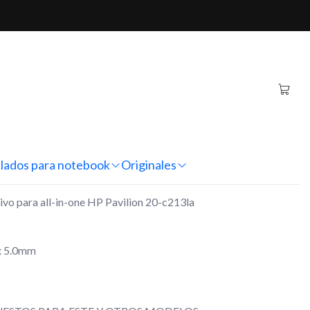
one HP Pavilion 20-c213la
rriente Alternativo All-
vilion 20-c213la
nes
lados para notebook
Originales
ivo para all-in-one HP Pavilion 20-c213la
x 5.0mm