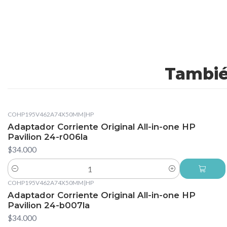
Tambié
COHP195V462A74X50MM
|
HP
Adaptador Corriente Original All-in-one HP
Pavilion 24-r006la
$34.000
Cantidad
COHP195V462A74X50MM
|
HP
Adaptador Corriente Original All-in-one HP
Pavilion 24-b007la
$34.000