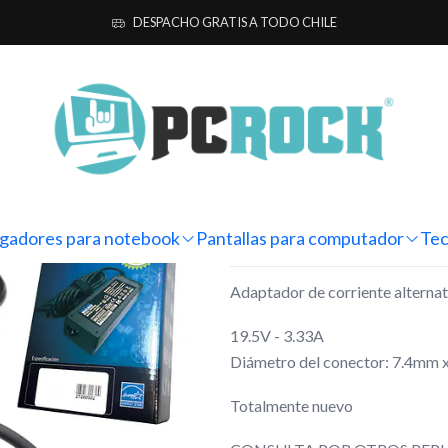
otebook
Alternativos
HP
Adaptador Corriente Alternativo All-in-
DESPACHO GRATIS A TODO CHILE
|
Adaptador Co
in-one HP Pa
Mostrar stock de ubicacio
gadores para notebook
Pantallas para computador
Tec
DESCRIPCIÓN
Adaptador de corriente alternat
19.5V - 3.33A
Diámetro del conector: 7.4mm 
Totalmente nuevo