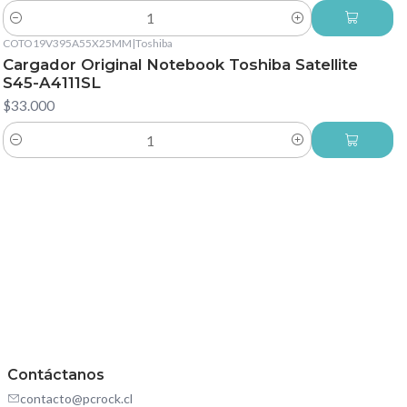
Cantidad
COTO19V395A55X25MM
|
Toshiba
Cargador Original Notebook Toshiba Satellite
S45-A4111SL
$33.000
Cantidad
Contáctanos
contacto@pcrock.cl