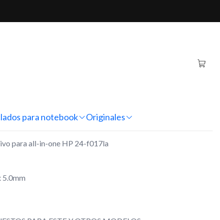
-in-one HP 24-f017la
rriente Alternativo All-
-f017la
nes
lados para notebook
Originales
ivo para all-in-one HP 24-f017la
x 5.0mm