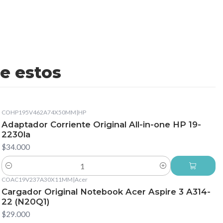
e estos
COHP195V462A74X50MM
|
HP
Adaptador Corriente Original All-in-one HP 19-
2230la
$34.000
Cantidad
COAC19V237A30X11MM
|
Acer
Cargador Original Notebook Acer Aspire 3 A314-
22 (N20Q1)
$29.000