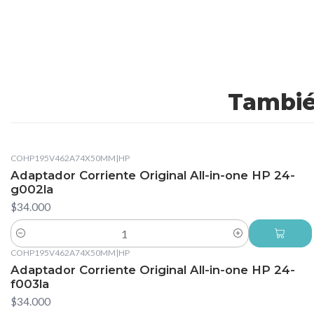
Tambié
COHP195V462A74X50MM
|
HP
Adaptador Corriente Original All-in-one HP 24-
g002la
$34.000
Cantidad
COHP195V462A74X50MM
|
HP
Adaptador Corriente Original All-in-one HP 24-
f003la
$34.000