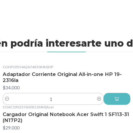
n podría interesarte uno d
COHP195V462A74X50MM
|
HP
Adaptador Corriente Original All-in-one HP 19-
2316la
$34.000
Cantidad
COAC19V237A30X11MM
|
Acer
Cargador Original Notebook Acer Swift 1 SF113-31
(N17P2)
$29.000