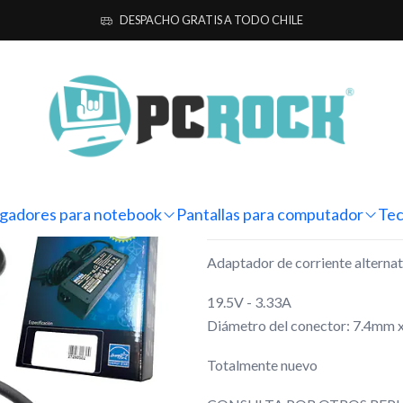
ra notebook
Alternativos
HP
Adaptador Corriente Alternativo All
DESPACHO GRATIS A TODO CHILE
|
Adaptador Co
in-one HP 24
Mostrar stock de ubicacio
gadores para notebook
Pantallas para computador
Tec
DESCRIPCIÓN
Adaptador de corriente alternat
19.5V - 3.33A
Diámetro del conector: 7.4mm 
Totalmente nuevo