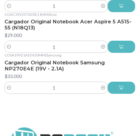
Cantidad
COAC19V237A30X11MM
|
Acer
Cargador Original Notebook Acer Aspire 5 A515-
55 (N18Q13)
$29.000
Cantidad
COSA19V21A55X30MM
|
Samsung
Cargador Original Notebook Samsung
NP270E4E (19V - 2.1A)
$33.000
Cantidad