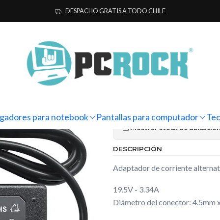
otebook
Alternativos
Dell
Adaptador Corriente Alternativo All-in-
DESPACHO GRATIS A TODO CHILE
|
Adaptador Co
in-one Dell 
Ag
Cantidad
gadores para notebook
Pantallas para computador
Tec
Mostrar stock de ubicacio
DESCRIPCIÓN
Adaptador de corriente alternat
19.5V - 3.34A
Diámetro del conector: 4.5mm 