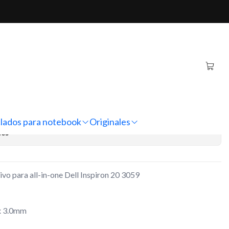
one Dell Inspiron 20 3059
rriente Alternativo All-
Inspiron 20 3059
regar al Carro
Comprar ahora
lados para notebook
Originales
nes
ivo para all-in-one Dell Inspiron 20 3059
x 3.0mm