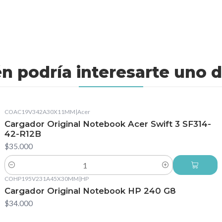
n podría interesarte uno d
COAC19V342A30X11MM
|
Acer
Cargador Original Notebook Acer Swift 3 SF314-
42-R12B
$35.000
Cantidad
COHP195V231A45X30MM
|
HP
Cargador Original Notebook HP 240 G8
$34.000