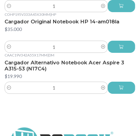
Cantidad
COHP195V333A45X30MM
|
HP
Cargador Original Notebook HP 14-am018la
$35.000
Cantidad
CAAC19V342A55X17MM
|
DM
Cargador Alternativo Notebook Acer Aspire 3
A315-53 (N17C4)
$19.990
Cantidad