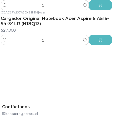
Cantidad
COAC19V237A30X11MM
|
Acer
Cargador Original Notebook Acer Aspire 5 A515-
54-34LR (N18Q13)
$29.000
Cantidad
Contáctanos
contacto@pcrock.cl