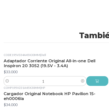
Tambié
CODE195V334A45X30MM
|
Dell
Adaptador Corriente Original All-in-one Dell
Inspiron 20 3052 (19.5V - 3.4A)
$33.000
Cantidad
COHP195V231A45X30MM
|
HP
Cargador Original Notebook HP Pavilion 15-
eh0006la
$34.000