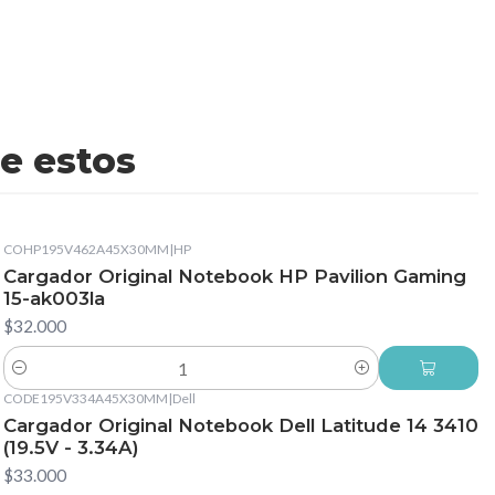
e estos
COHP195V462A45X30MM
|
HP
Cargador Original Notebook HP Pavilion Gaming
15-ak003la
$32.000
Cantidad
CODE195V334A45X30MM
|
Dell
Cargador Original Notebook Dell Latitude 14 3410
(19.5V - 3.34A)
$33.000