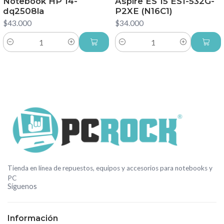
Notebook HP 14-
Aspire ES 15 ES1-532G-
dq2508la
P2XE (N16C1)
$43.000
$34.000
Cantidad
Cantidad
Tienda en línea de repuestos, equipos y accesorios para notebooks y
PC
Síguenos
Información