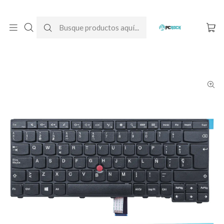
DESPACHO GRATIS A TODO CHILE
Inicio
Teclados para notebook
Lenovo
Teclado Notebook Lenovo ThinkPad T440