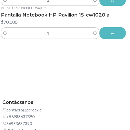
Cantidad
PLENE156PU30PIFHDSA
|
BOE
Pantalla Notebook HP Pavilion 15-cw1020la
$70.000
Cantidad
Contáctanos
contacto@pcrock.cl
+56983637390
56983637390