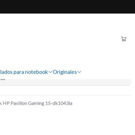
ming 15-dk1043la
ebook HP Pavilion
k1043la
regar al Carro
Comprar ahora
lados para notebook
Originales
nes
ok HP Pavilion Gaming 15-dk1043la