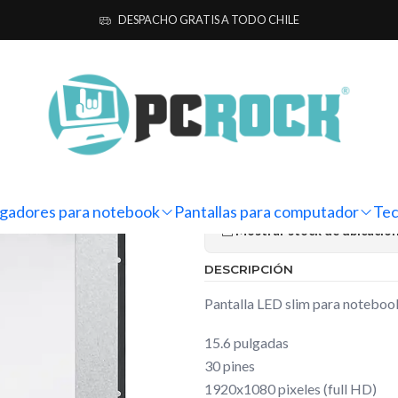
 para computador
Notebook
HP
Pantalla Notebook HP Pavilion Ga
DESPACHO GRATIS A TODO CHILE
|
Pantalla Not
Gaming 15-d
Ag
Cantidad
gadores para notebook
Pantallas para computador
Tec
Mostrar stock de ubicacio
DESCRIPCIÓN
Pantalla LED slim para notebo
15.6 pulgadas
30 pines
1920x1080 pixeles (full HD)