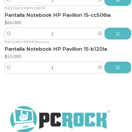
Cantidad
PLES156PU30PIFHD
|
BOE
Pantalla Notebook HP Pavilion 15-cc506la
$66.000
Cantidad
PLES156PU40PIHD
|
InnoLux
Pantalla Notebook HP Pavilion 15-b120la
$55.000
Cantidad