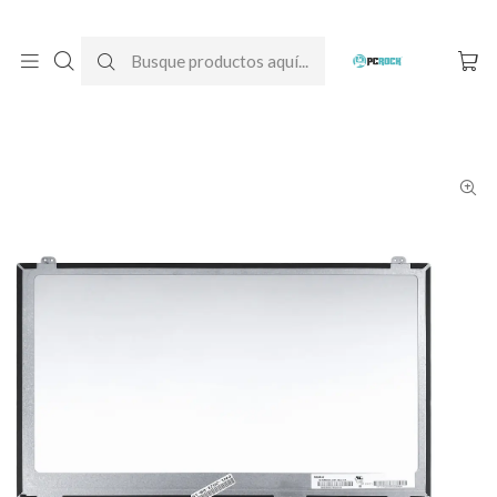
DESPACHO GRATIS A TODO CHILE
Inicio
Pantallas para computador
Notebook
HP
Pantalla Notebook HP 15-h006la