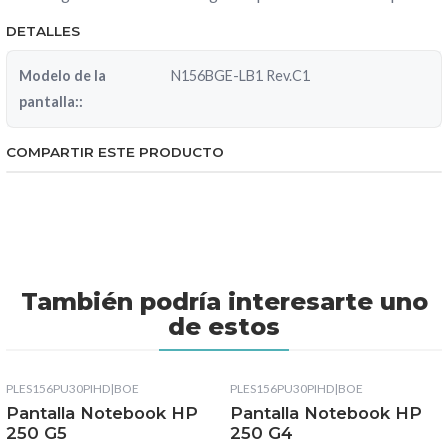
DETALLES
Modelo de la
N156BGE-LB1 Rev.C1
pantalla::
COMPARTIR ESTE PRODUCTO
También podría interesarte uno
de estos
PLES156PU30PIHD
|
BOE
PLES156PU30PIHD
|
BOE
Pantalla Notebook HP
Pantalla Notebook HP
250 G5
250 G4