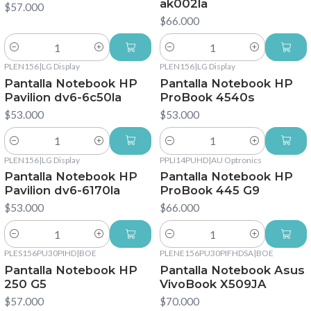
ak002la
$57.000
$66.000
Cantidad
Cantidad
PLEN156
|
LG Display
PLEN156
|
LG Display
Pantalla Notebook HP
Pantalla Notebook HP
Pavilion dv6-6c50la
ProBook 4540s
$53.000
$53.000
Cantidad
Cantidad
PLEN156
|
LG Display
PPLI14PUHD
|
AU Optronics
Pantalla Notebook HP
Pantalla Notebook HP
Pavilion dv6-6170la
ProBook 445 G9
$53.000
$66.000
Cantidad
Cantidad
PLES156PU30PIHD
|
BOE
PLENE156PU30PIFHDSA
|
BOE
Pantalla Notebook HP
Pantalla Notebook Asus
250 G5
VivoBook X509JA
$57.000
$70.000