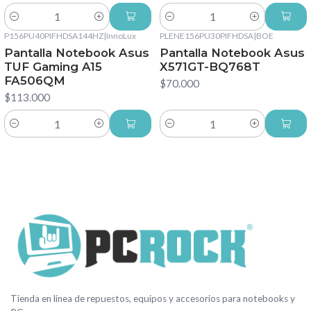
Cantidad
Cantidad
P156PU40PIFHDSA144HZ
|
InnoLux
PLENE156PU30PIFHDSA
|
BOE
Pantalla Notebook Asus
Pantalla Notebook Asus
TUF Gaming A15
X571GT-BQ768T
FA506QM
$70.000
$113.000
Cantidad
Cantidad
Tienda en línea de repuestos, equipos y accesorios para notebooks y