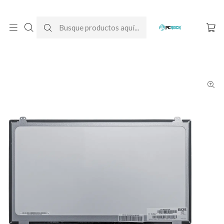
DESPACHO GRATIS A TODO CHILE
Inicio
Pantallas para computador
Notebook
HP
Pantalla Notebook HP 15-da0051la