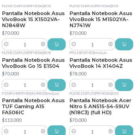
PLENE156PU30PIFHDSA
|
BOE
PLENE156PU30PIFHDSA
|
BOE
Pantalla Notebook Asus
Pantalla Notebook Asus
VivoBook 15 X1502VA-
VivoBook 15 M1502YA-
NJ848W
NJ741W
$70.000
$70.000
Cantidad
Cantidad
PLENE156PU30PIFHDSA
|
BOE
PPLI14PUFHD
|
InnoLux
Pantalla Notebook Asus
Pantalla Notebook Asus
VivoBook Go 15 E1504
VivoBook 14 X1404Z
$70.000
$78.000
Cantidad
Cantidad
P156PU40PIFHDSA144HZ
|
InnoLux
PLENE156PU30PIFHDSA
|
BOE
Pantalla Notebook Asus
Pantalla Notebook Acer
TUF Gaming A15
Nitro 5 AN515-54-59UV
FA506IC
(N18C3) (full HD)
$113.000
$70.000
Cantidad
Cantidad