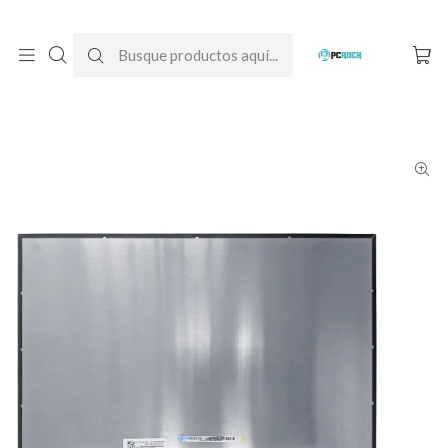
DESPACHO GRATIS A TODO CHILE
Inicio
Pantallas para computador
Notebook
Asus
Pantalla Notebook Asus VivoBook 16 X1605ZA-MB530W