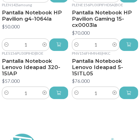
PLEN14
|
Samsung
PLENE156PU30PIFHDSA
|
BOE
Pantalla Notebook HP
Pantalla Notebook HP
Pavilion g4-1064la
Pavilion Gaming 15-
cx0003la
$50.000
$70.000
Cantidad
Cantidad
PLES156PU30PIHD
|
BOE
PNV156FHMN4S
|
HKC
Pantalla Notebook
Pantalla Notebook
Lenovo Ideapad 320-
Lenovo Ideapad 5-
15IAP
15ITL05
$57.000
$76.000
Cantidad
Cantidad