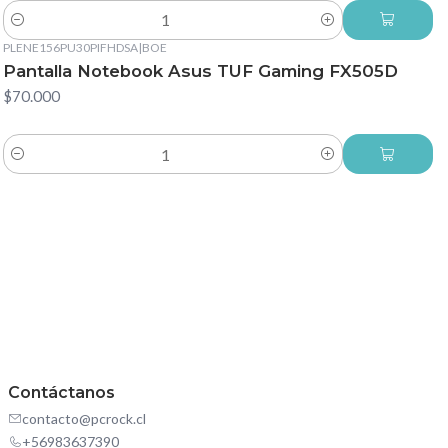
Cantidad
PLENE156PU30PIFHDSA
|
BOE
Pantalla Notebook Asus TUF Gaming FX505D
$70.000
Cantidad
Contáctanos
contacto@pcrock.cl
+56983637390