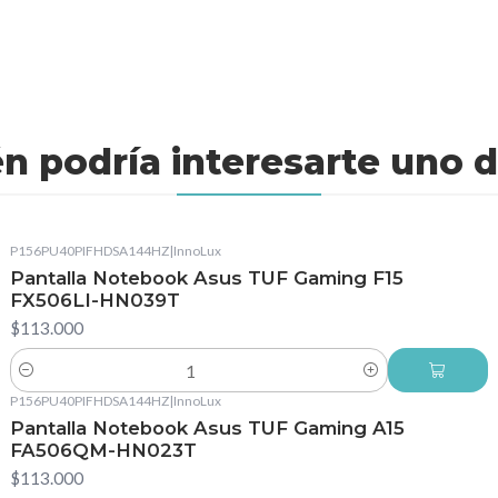
n podría interesarte uno d
P156PU40PIFHDSA144HZ
|
InnoLux
Pantalla Notebook Asus TUF Gaming F15
FX506LI-HN039T
$113.000
Cantidad
P156PU40PIFHDSA144HZ
|
InnoLux
Pantalla Notebook Asus TUF Gaming A15
FA506QM-HN023T
$113.000