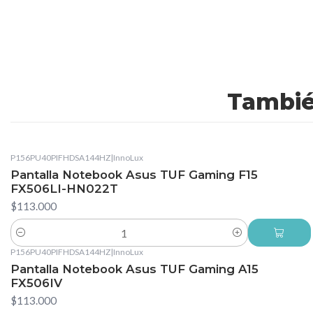
Tambié
P156PU40PIFHDSA144HZ
|
InnoLux
Pantalla Notebook Asus TUF Gaming F15
FX506LI-HN022T
$113.000
Cantidad
P156PU40PIFHDSA144HZ
|
InnoLux
Pantalla Notebook Asus TUF Gaming A15
FX506IV
$113.000