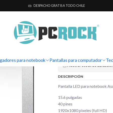
 computador
Notebook
Asus
Pantalla Notebook Asus TUF Gaming
DESPACHO GRATIS A TODO CHILE
|
Pantalla No
F15 FX506L
Ag
Cantidad
gadores para notebook
Pantallas para computador
Tec
Mostrar stock de ubicacio
DESCRIPCIÓN
Pantalla LED para notebook 
15.6 pulgadas
40 pines
1920x1080 pixeles (full HD)