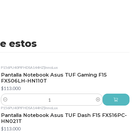
e estos
P156PU40PIFHDSA144HZ
|
InnoLux
Pantalla Notebook Asus TUF Gaming F15
FX506LH-HN110T
$113.000
Cantidad
P156PU40PIFHDSA144HZ
|
InnoLux
Pantalla Notebook Asus TUF Dash F15 FX516PC-
HN021T
$113.000