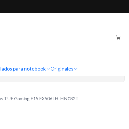
 F15 FX506LH-HN082T
tebook Asus TUF Gaming
H-HN082T
regar al Carro
Comprar ahora
lados para notebook
Originales
nes
Asus TUF Gaming F15 FX506LH-HN082T