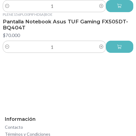
Cantidad
PLENE156PU30PIFHDSA
|
BOE
Pantalla Notebook Asus TUF Gaming FX505DT-
BQ404T
$70.000
Cantidad
Información
Contacto
Términos y Condiciones