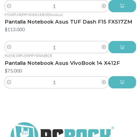
Cantidad
P156PU40PIFHDSA144HZ
|
InnoLux
Pantalla Notebook Asus TUF Dash F15 FX517ZM
$113.000
Cantidad
PLENE14PU30PIFHDSA
|
BOE
Pantalla Notebook Asus VivoBook 14 X412F
$75.000
Cantidad