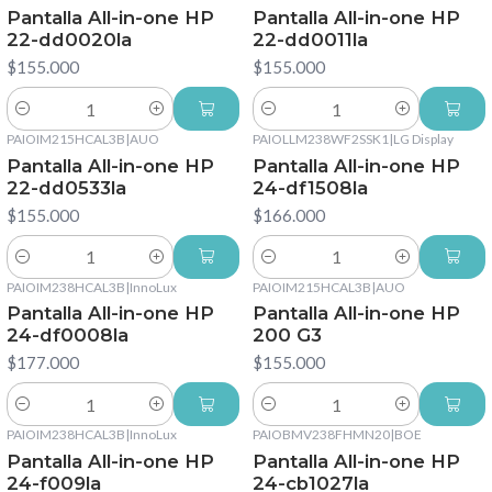
Pantalla All-in-one HP
Pantalla All-in-one HP
22-dd0020la
22-dd0011la
$155.000
$155.000
Cantidad
Cantidad
PAIOIM215HCAL3B
|
AUO
PAIOLLM238WF2SSK1
|
LG Display
Pantalla All-in-one HP
Pantalla All-in-one HP
22-dd0533la
24-df1508la
$155.000
$166.000
Cantidad
Cantidad
PAIOIM238HCAL3B
|
InnoLux
PAIOIM215HCAL3B
|
AUO
Pantalla All-in-one HP
Pantalla All-in-one HP
24-df0008la
200 G3
$177.000
$155.000
Cantidad
Cantidad
PAIOIM238HCAL3B
|
InnoLux
PAIOBMV238FHMN20
|
BOE
Pantalla All-in-one HP
Pantalla All-in-one HP
24-f009la
24-cb1027la