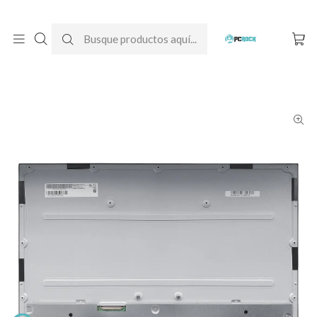
DESPACHO GRATIS A TODO CHILE
Inicio
Pantallas para computador
All-In-One
HP
Pantalla All-in-one HP 22-dd2009la