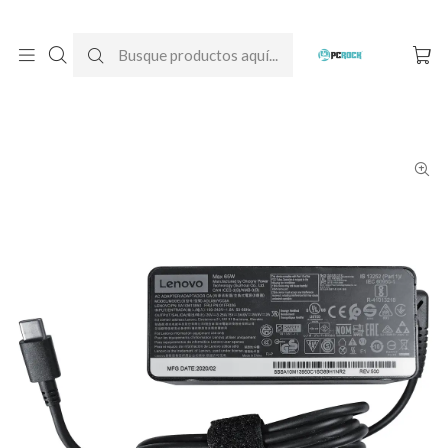
DESPACHO GRATIS A TODO CHILE
Inicio
Cargadores para notebook
Originales
Lenovo
Cargador Original Nptebook Lenovo ThinkPad X1 Carbon Gen 5