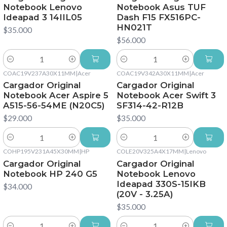
Notebook Lenovo
Notebook Asus TUF
Ideapad 3 14IIL05
Dash F15 FX516PC-
HN021T
$35.000
$56.000
Cantidad
Cantidad
COAC19V237A30X11MM
|
Acer
COAC19V342A30X11MM
|
Acer
Cargador Original
Cargador Original
Notebook Acer Aspire 5
Notebook Acer Swift 3
A515-56-54ME (N20C5)
SF314-42-R12B
$29.000
$35.000
Cantidad
Cantidad
COHP195V231A45X30MM
|
HP
COLE20V325A4X17MM
|
Lenovo
Cargador Original
Cargador Original
Notebook HP 240 G5
Notebook Lenovo
Ideapad 330S-15IKB
$34.000
(20V - 3.25A)
$35.000