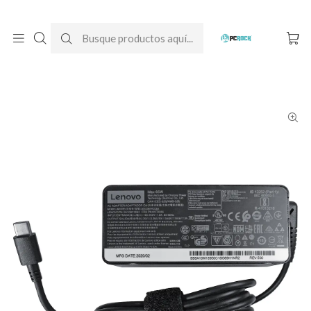
DESPACHO GRATIS A TODO CHILE
Inicio
Cargadores para notebook
Originales
Lenovo
Cargador Original Notebook Lenovo ThinkPad L490