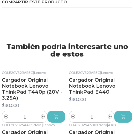
COMPARTIR ESTE PRODUCTO
También podría interesarte uno
de estos
COLE20V325AREC
|
Lenovo
COLE20V325AREC
|
Lenovo
Cargador Original
Cargador Original
Notebook Lenovo
Notebook Lenovo
ThinkPad T440p (20V -
ThinkPad E440
3.25A)
$30.000
$30.000
Cantidad
Cantidad
COLE20V325A4X17MM
|
Lenovo
COAS20V9A60X37MM
|
Asus
Cargador Original
Cargador Original