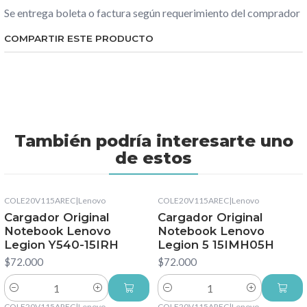
Se entrega boleta o factura según requerimiento del comprador
COMPARTIR ESTE PRODUCTO
También podría interesarte uno
de estos
COLE20V115AREC
|
Lenovo
COLE20V115AREC
|
Lenovo
Cargador Original
Cargador Original
Notebook Lenovo
Notebook Lenovo
Legion Y540-15IRH
Legion 5 15IMH05H
$72.000
$72.000
Cantidad
Cantidad
COLE20V115AREC
|
Lenovo
COLE20V115AREC
|
Lenovo