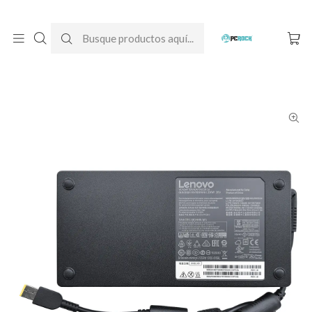
DESPACHO GRATIS A TODO CHILE
Inicio
Cargadores para notebook
Originales
Lenovo
Cargador Original Notebook Lenovo Legion 5 15ARH05H