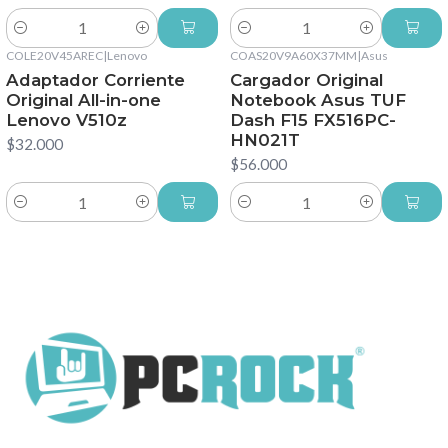
Cantidad
Cantidad
COLE20V45AREC
|
Lenovo
COAS20V9A60X37MM
|
Asus
Adaptador Corriente
Cargador Original
Original All-in-one
Notebook Asus TUF
Lenovo V510z
Dash F15 FX516PC-
HN021T
$32.000
$56.000
Cantidad
Cantidad