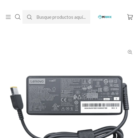
DESPACHO GRATIS A TODO CHILE
Inicio
Cargadores para notebook
Originales
Lenovo
Cargador Original Notebook Lenovo Ideapad Z410