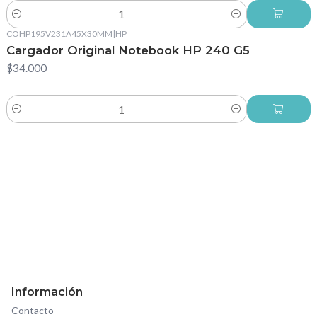
Cantidad
COHP195V231A45X30MM
|
HP
Cargador Original Notebook HP 240 G5
$34.000
Cantidad
Información
Contacto