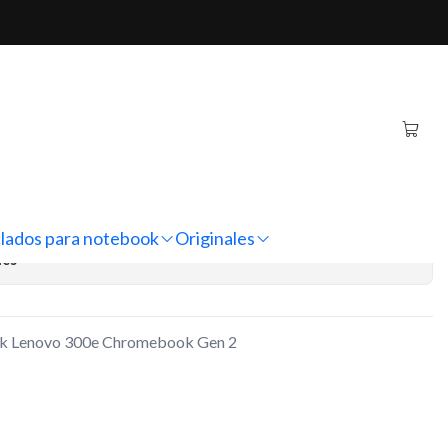
300e Chromebook Gen 2
iginal Notebook Lenovo
ebook Gen 2
regar al Carro
Comprar ahora
lados para notebook
Originales
nes
ook Lenovo 300e Chromebook Gen 2