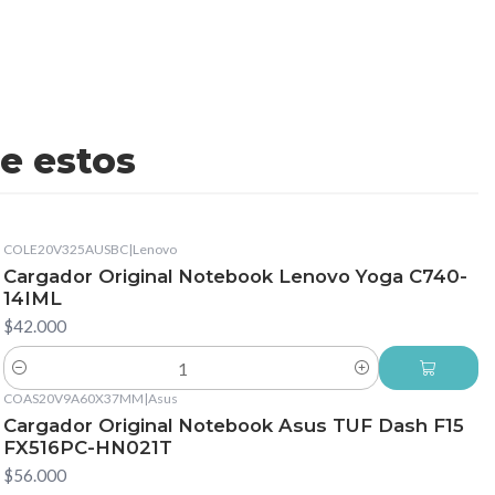
e estos
COLE20V325AUSBC
|
Lenovo
Cargador Original Notebook Lenovo Yoga C740-
14IML
$42.000
Cantidad
COAS20V9A60X37MM
|
Asus
Cargador Original Notebook Asus TUF Dash F15
FX516PC-HN021T
$56.000