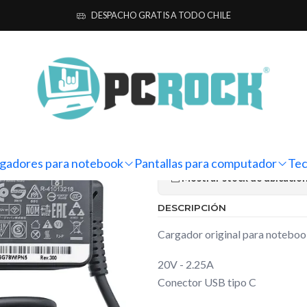
notebook
Originales
Lenovo
Cargador Original Notebook Lenovo 
DESPACHO GRATIS A TODO CHILE
|
Cargador Or
300e Chrom
Ag
Cantidad
gadores para notebook
Pantallas para computador
Tec
Mostrar stock de ubicacio
DESCRIPCIÓN
Cargador original para noteb
20V - 2.25A
Conector USB tipo C