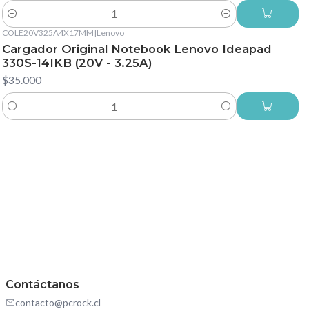
Cantidad
COLE20V325A4X17MM
|
Lenovo
Cargador Original Notebook Lenovo Ideapad
330S-14IKB (20V - 3.25A)
$35.000
Cantidad
Contáctanos
contacto@pcrock.cl