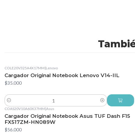
Tambié
COLE20V325A4X17MM
|
Lenovo
Cargador Original Notebook Lenovo V14-IIL
$35.000
Cantidad
COAS20V10A60X37MM
|
Asus
Cargador Original Notebook Asus TUF Dash F15
FX517ZM-HN089W
$56.000