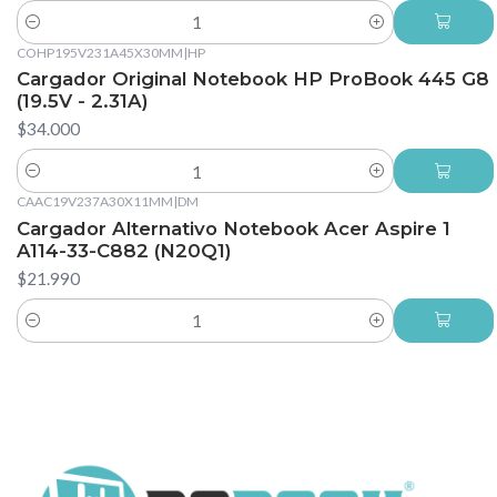
Cantidad
COHP195V231A45X30MM
|
HP
Cargador Original Notebook HP ProBook 445 G8
(19.5V - 2.31A)
$34.000
Cantidad
CAAC19V237A30X11MM
|
DM
Cargador Alternativo Notebook Acer Aspire 1
A114-33-C882 (N20Q1)
$21.990
Cantidad