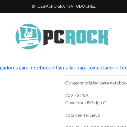
a notebook
Originales
Huawei
Cargador Original Notebook Huawe
DESPACHO GRATIS A TODO CHILE
|
Cargador Or
MateBook D 
Mostrar stock de ubicacio
gadores para notebook
Pantallas para computador
Tec
DESCRIPCIÓN
Cargador original para noteb
20V - 3.25A
Conector USB tipo C
Totalmente nuevo