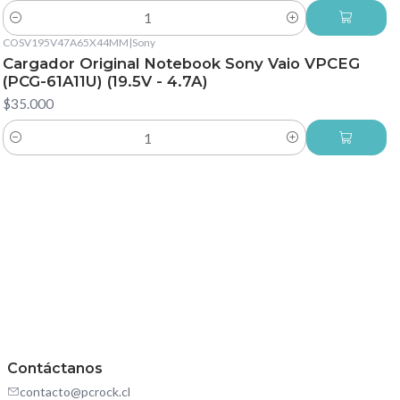
Cantidad
COSV195V47A65X44MM
|
Sony
Cargador Original Notebook Sony Vaio VPCEG
(PCG-61A11U) (19.5V - 4.7A)
$35.000
Cantidad
Contáctanos
contacto@pcrock.cl