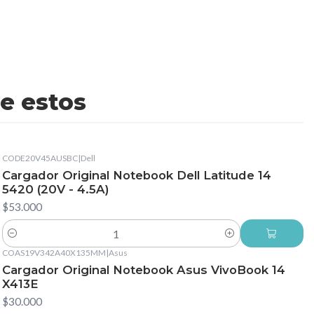
e estos
CODE20V45AUSBC
|
Dell
Cargador Original Notebook Dell Latitude 14
5420 (20V - 4.5A)
$53.000
Cantidad
COAS19V342A40X135MM
|
Asus
Cargador Original Notebook Asus VivoBook 14
X413E
$30.000