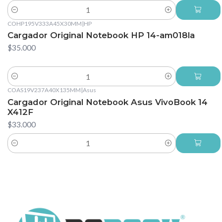
Cantidad
COHP195V333A45X30MM
|
HP
Cargador Original Notebook HP 14-am018la
$35.000
Cantidad
COAS19V237A40X135MM
|
Asus
Cargador Original Notebook Asus VivoBook 14
X412F
$33.000
Cantidad