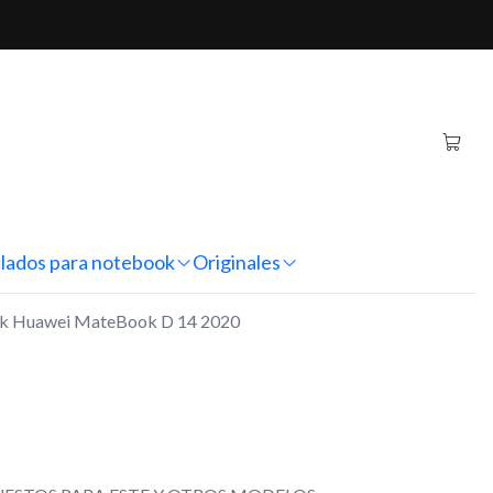
i MateBook D 14 2020
iginal Notebook Huawei
14 2020
nes
lados para notebook
Originales
ook Huawei MateBook D 14 2020