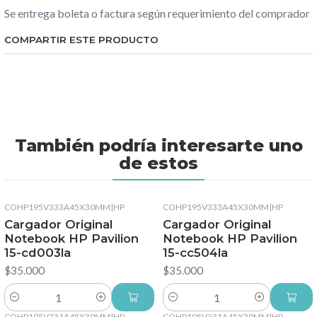
Se entrega boleta o factura según requerimiento del comprador
COMPARTIR ESTE PRODUCTO
También podría interesarte uno
de estos
COHP195V333A45X30MM
|
HP
COHP195V333A45X30MM
|
HP
Cargador Original
Cargador Original
Notebook HP Pavilion
Notebook HP Pavilion
15-cd003la
15-cc504la
$35.000
$35.000
Cantidad
Cantidad
COHP195V231A45X30MM
|
HP
COHP195V231A45X30MM
|
HP