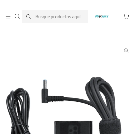
DESPACHO GRATIS A TODO CHILE
Inicio
Cargadores para notebook
Originales
HP
Cargador Original Notebook HP Pavilion 13-an1010la