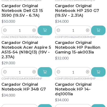
Cargador Original
Cargador Original
Notebook Dell G3 15
Notebook HP 250 G7
3590 (19.5V - 6.7A)
(19.5V - 2.31A)
$50.000
$34.000
Cantidad
Cantidad
COAC19V237A30X11MM
|
Acer
COHP195V462A45X30MM
|
HP
Cargador Original
Cargador Original
Notebook Acer Aspire 5
Notebook HP Pavilion
A515-54 (N18Q13) (19V -
Gaming 15-ak003la
2.37A)
$32.000
$29.000
Cantidad
Cantidad
COHP195V231A45X30MM
|
HP
COHP195V231A45X30MM
|
HP
Cargador Original
Cargador Original
Notebook HP 348 G7
Notebook HP 14-
dq1001la
$34.000
$34.000