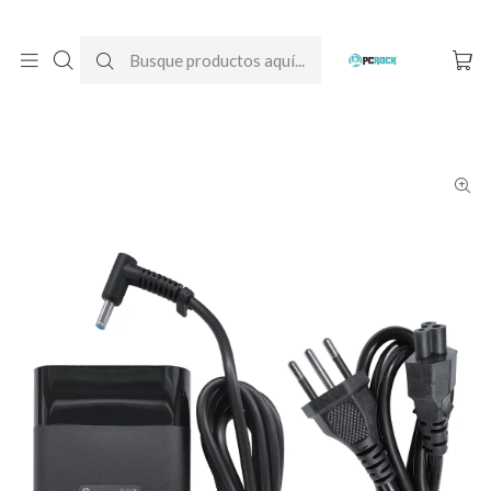
DESPACHO GRATIS A TODO CHILE
Inicio
Cargadores para notebook
Originales
HP
Cargador Original Notebook HP OMEN 17-w202la