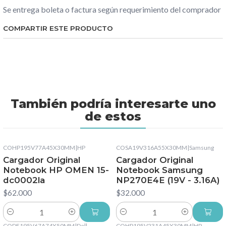
Se entrega boleta o factura según requerimiento del comprador
COMPARTIR ESTE PRODUCTO
También podría interesarte uno
de estos
COHP195V77A45X30MM
|
HP
COSA19V316A55X30MM
|
Samsung
Cargador Original
Cargador Original
Notebook HP OMEN 15-
Notebook Samsung
dc0002la
NP270E4E (19V - 3.16A)
$62.000
$32.000
Cantidad
Cantidad
CODE195V67A74X50MM
|
Dell
COHP195V231A45X30MM
|
HP